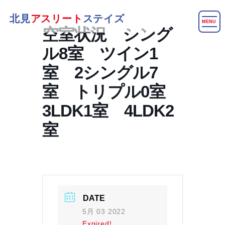
北見
アスリート
ステイズ
MENU
空室状況 シング
ル8室 ツイン1
室 2シングル7
室 トリプル0室
3LDK1室 4LDK2
室
DATE
5月 03 2022
Expired!