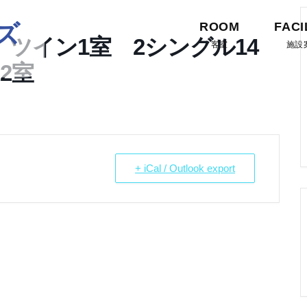
ズ
ROOM
FACI
ツイン1室 2シングル14
客室
施設
2室
+ iCal / Outlook export