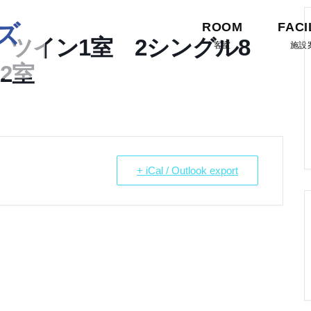
ズ
ROOM
FACI
 ツイン1室 2シングル8
客室
施設
2室
+ iCal / Outlook export