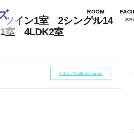
ズ
ROOM
FACI
ツイン1室 2シングル14
客室
施設
1室 4LDK2室
+ iCal / Outlook export