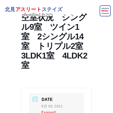
北見
アスリート
ステイズ
MENU
空室状況 シング
ル9室 ツイン1
室 2シングル14
室 トリプル2室
3LDK1室 4LDK2
室
DATE
9月 06 2021
Expired!