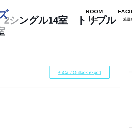
ズ
ROOM
FACI
 2シングル14室 トリプル
客室
施設
室
+ iCal / Outlook export