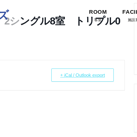
ズ
ROOM
FACI
 2シングル8室 トリプル0
客室
施設
+ iCal / Outlook export