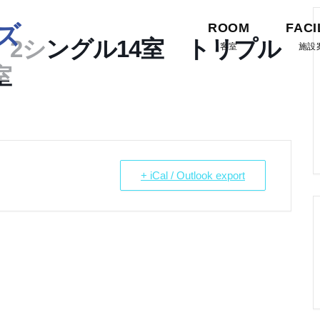
ズ
ROOM
FACI
 2シングル14室 トリプル
客室
施設
室
+ iCal / Outlook export