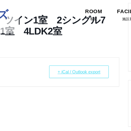
ズ
ROOM
FACI
 ツイン1室 2シングル7
客室
施設
1室 4LDK2室
+ iCal / Outlook export