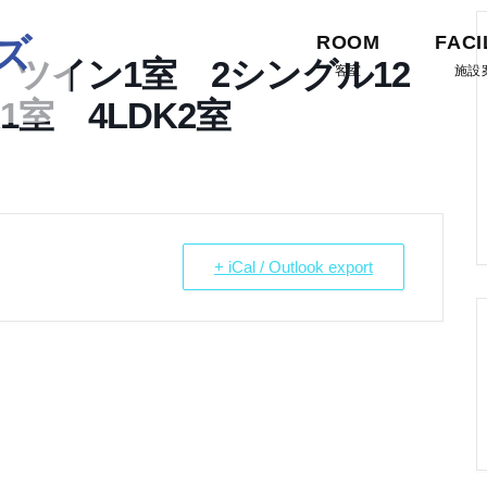
ズ
ROOM
FACI
ツイン1室 2シングル12
客室
施設
1室 4LDK2室
+ iCal / Outlook export