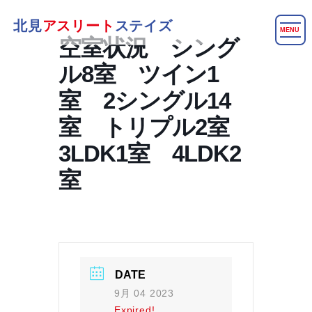
北見
アスリート
ステイズ
MENU
空室状況 シング
ル8室 ツイン1
室 2シングル14
室 トリプル2室
3LDK1室 4LDK2
室
DATE
9月 04 2023
Expired!