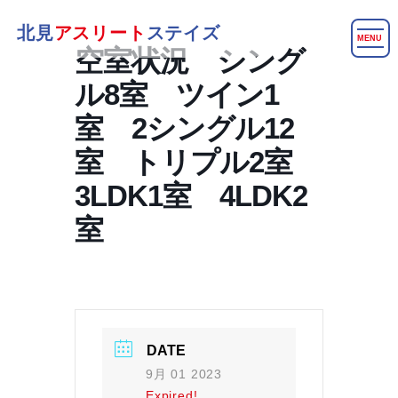
北見
アスリート
ステイズ
MENU
空室状況 シング
ル8室 ツイン1
室 2シングル12
室 トリプル2室
3LDK1室 4LDK2
室
DATE
9月 01 2023
Expired!