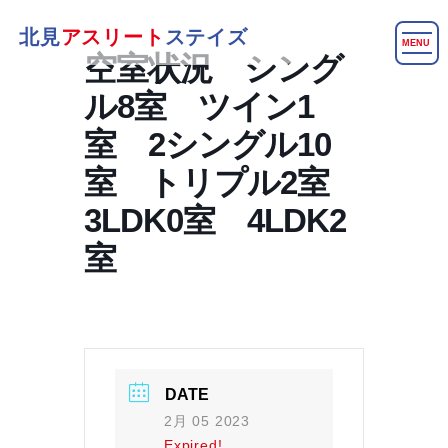
北見
アスリート
ステイズ
MENU
空室状況 シング
ル8室 ツイン1
室 2シングル10
室 トリプル2室
3LDK0室 4LDK2
室
DATE
2月 05 2023
Expired!