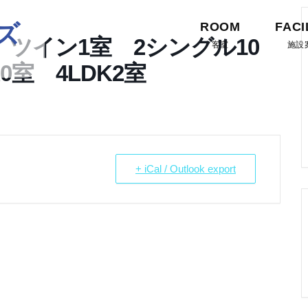
ズ
ROOM
FACI
ツイン1室 2シングル10
客室
施設
0室 4LDK2室
+ iCal / Outlook export