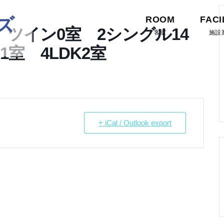
ズ
ROOM
FACI
ツイン0室 2シングル14
客室
施設
1室 4LDK2室
+ iCal / Outlook export