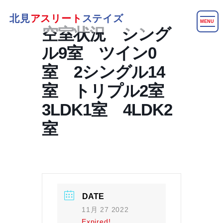
北見
アスリート
ステイズ
MENU
空室状況 シング
ル9室 ツイン0
室 2シングル14
室 トリプル2室
3LDK1室 4LDK2
室
DATE
11月 27 2022
Expired!