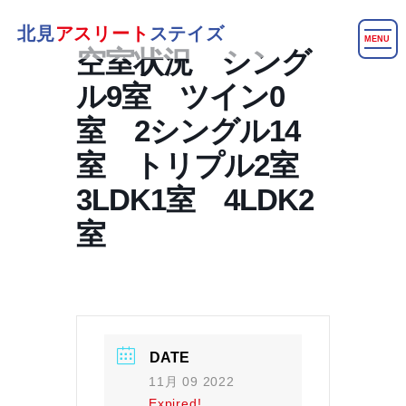
北見
アスリート
ステイズ
MENU
空室状況 シング
ル9室 ツイン0
室 2シングル14
室 トリプル2室
3LDK1室 4LDK2
室
DATE
11月 09 2022
Expired!