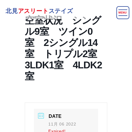
北見
アスリート
ステイズ
MENU
空室状況 シング
ル9室 ツイン0
室 2シングル14
室 トリプル2室
3LDK1室 4LDK2
室
DATE
11月 06 2022
Expired!