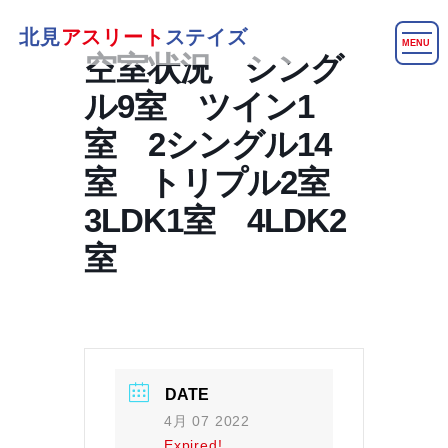
北見
アスリート
ステイズ
MENU
空室状況 シング
ル9室 ツイン1
室 2シングル14
室 トリプル2室
3LDK1室 4LDK2
室
DATE
4月 07 2022
Expired!