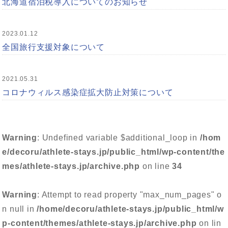
北海道宿泊税導入についてのお知らせ
2023.01.12
全国旅行支援対象について
2021.05.31
コロナウィルス感染症拡大防止対策について
Warning
: Undefined variable $additional_loop in
/hom
e/decoru/athlete-stays.jp/public_html/wp-content/the
mes/athlete-stays.jp/archive.php
on line
34
Warning
: Attempt to read property "max_num_pages" o
n null in
/home/decoru/athlete-stays.jp/public_html/w
p-content/themes/athlete-stays.jp/archive.php
on lin